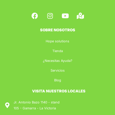
F
I
Y
M
a
n
o
a
c
s
u
p
e
t
t
-
SOBRE NOSOTROS
b
a
u
m
Hope solutions
o
g
b
a
o
r
e
r
Tienda
k
a
k
¿Necesitas Ayuda?
m
e
d
Servicios
-
Blog
a
l
VISITA NUESTROS LOCALES
t
Jr. Antonio Bazo 1140 - stand
105 - Gamarra - La Victoria