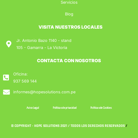
d
Servicios
-
Blog
a
l
VISITA NUESTROS LOCALES
t
Jr. Antonio Bazo 1140 - stand
105 - Gamarra - La Victoria
CONTACTA CON NOSOTROS
Oficina:
937 569 144
informes@hopesolutions.com.pe
Aviso Legal
Políticas de privacidad
Políticas de Cookies
© COPYRIGHT - HOPE SOLUTIONS 2021 / TODOS LOS DERECHOS RESERVADOS
/