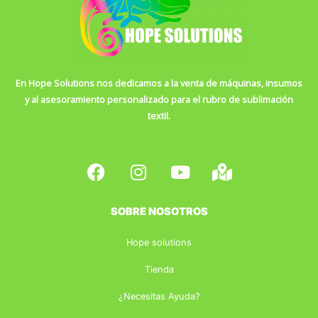
En Hope Solutions nos dedicamos a la venta de máquinas, insumos
y al asesoramiento personalizado para el rubro de sublimación
textil.
F
I
Y
M
a
n
o
a
c
s
u
p
e
t
t
-
SOBRE NOSOTROS
b
a
u
m
Hope solutions
o
g
b
a
o
r
e
r
Tienda
k
a
k
¿Necesitas Ayuda?
m
e